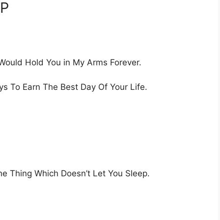
DP
I Would Hold You in My Arms Forever.
 To Earn The Best Day Of Your Life.
he Thing Which Doesn’t Let You Sleep.