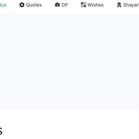
tus
Quotes
DP
Wishes
Shayar
s