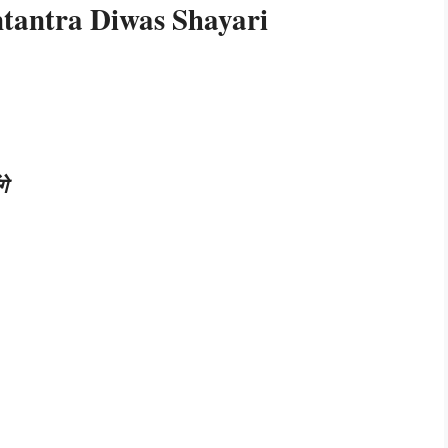
tantra Diwas Shayari
गे