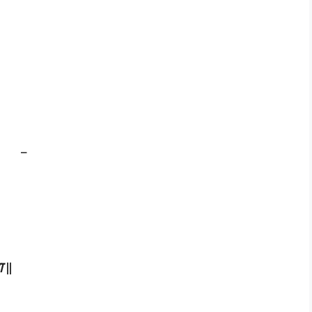
–
 ||