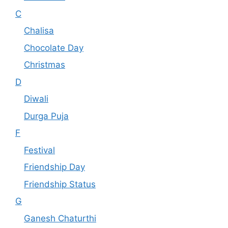
C
Chalisa
Chocolate Day
Christmas
D
Diwali
Durga Puja
F
Festival
Friendship Day
Friendship Status
G
Ganesh Chaturthi