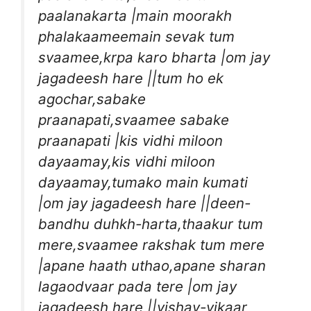
paalanakarta |main moorakh
phalakaameemain sevak tum
svaamee,krpa karo bharta |om jay
jagadeesh hare ||tum ho ek
agochar,sabake
praanapati,svaamee sabake
praanapati |kis vidhi miloon
dayaamay,kis vidhi miloon
dayaamay,tumako main kumati
|om jay jagadeesh hare ||deen-
bandhu duhkh-harta,thaakur tum
mere,svaamee rakshak tum mere
|apane haath uthao,apane sharan
lagaodvaar pada tere |om jay
jagadeesh hare ||vishay-vikaar