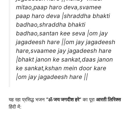
mitao,paap haro deva,svamee
paap haro deva |shraddha bhakti
badhao,shraddha bhakti
badhao,santan kee seva |om jay
jagadeesh hare ||om jay jagadeesh
hare,svaamee jay jagadeesh hare
|bhakt janon ke sankat,daas janon
ke sankat,kshan mein door kare
|om jay jagadeesh hare ||
यह रहा प्रसिद्ध भजन
“ॐ जय जगदीश हरे”
का पूरा
आरती लिरिक्स
हिंदी में: