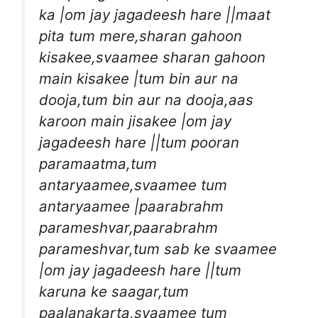
ka |om jay jagadeesh hare ||maat
pita tum mere,sharan gahoon
kisakee,svaamee sharan gahoon
main kisakee |tum bin aur na
dooja,tum bin aur na dooja,aas
karoon main jisakee |om jay
jagadeesh hare ||tum pooran
paramaatma,tum
antaryaamee,svaamee tum
antaryaamee |paarabrahm
parameshvar,paarabrahm
parameshvar,tum sab ke svaamee
|om jay jagadeesh hare ||tum
karuna ke saagar,tum
paalanakarta,svaamee tum