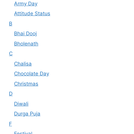
Army Day
Attitude Status
B
Bhai Dooj
Bholenath
C
Chalisa
Chocolate Day
Christmas
D
Diwali
Durga Puja
F
Festival