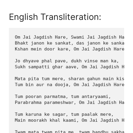
English Transliteration:
Om Jai Jagdish Hare, Swami Jai Jagdish Hare, 
Bhakt janon ke sankat, das janon ke sankat,  
Kshan mein door kare, Om Jai Jagdish Hare...

Jo dhyave phal pave, dukh vinse man ka,  

Sukh sampatti ghar aave, Om Jai Jagdish Hare.
Mata pita tum mere, sharan gahun main kiski, 
Tum bin aur na dooja, Om Jai Jagdish Hare...

Tum pooran parmatma, tum antaryaami,  

Parabrahma parameshwar, Om Jai Jagdish Hare..
Tum karuna ke sagar, tum paalak mere,  

Main moorakh khal kaami, Om Jai Jagdish Hare.
Twam mata twam pita me, twam bandhu sakha me,