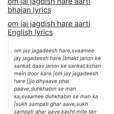
om jai jagdish hare aarti
bhajan lyrics
om jai jagdish hare aarti
English lyrics
om jay jagadeesh hare,svaamee
jay jagadeesh hare |bhakt janon ke
sankat,daas janon ke sankat,kshan
mein door kare |om jay jagadeesh
hare ||jo dhyaave phal
paave,duhkhabin se man
ka,svaamee duhkhabin se man ka
|sukh sampati ghar aave,sukh
sampati ghar aave,kasht mite tan