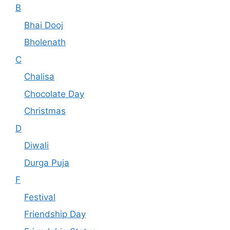
B
Bhai Dooj
Bholenath
C
Chalisa
Chocolate Day
Christmas
D
Diwali
Durga Puja
F
Festival
Friendship Day