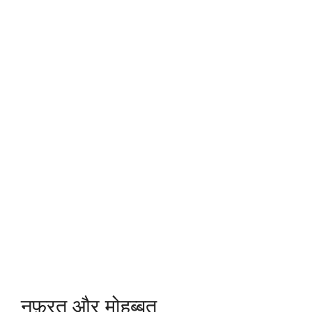
नफ़रत और मोहब्बत