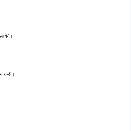
ायेंगे।
 न करूँ।
ै।