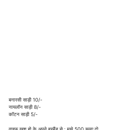
बनारसी साड़ी 10/-
नायलॉन साड़ी 8/-
कॉटन साड़ी 5/-
वाइफ खुश हो के अपने हस्बैंड से : मुझे 500 रूपए दो,