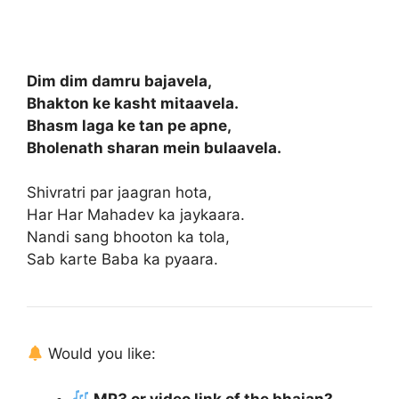
Dim dim damru bajavela,
Bhakton ke kasht mitaavela.
Bhasm laga ke tan pe apne,
Bholenath sharan mein bulaavela.
Shivratri par jaagran hota,
Har Har Mahadev ka jaykaara.
Nandi sang bhooton ka tola,
Sab karte Baba ka pyaara.
Would you like:
MP3 or video link of the bhajan?