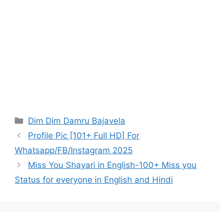
Categories
Dim Dim Damru Bajavela
Profile Pic [101+ Full HD] For
Whatsapp/FB/Instagram 2025
Miss You Shayari in English-100+ Miss you
Status for everyone in English and Hindi