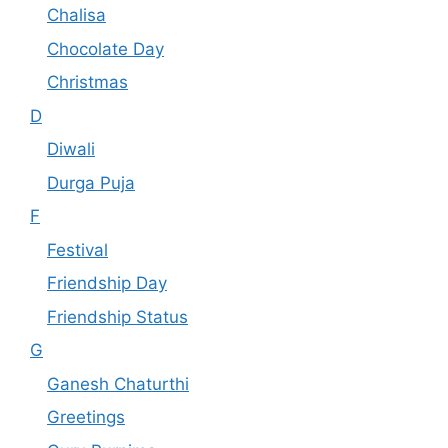
Chalisa
Chocolate Day
Christmas
D
Diwali
Durga Puja
F
Festival
Friendship Day
Friendship Status
G
Ganesh Chaturthi
Greetings