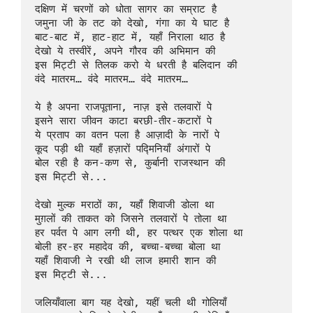
दक्षिण में चरणों को धोता सागर का सम्राट है  

जमुना जी के तट को देखो, गंगा का ये घाट है  

बाट-बाट में, हाट-हाट में, यहाँ निराला थाठ है  

देखो ये तस्वीरें, अपने गौरव की अभिमान की  

इस मिट्टी से तिलक करो ये धरती है बलिदान की  

वंदे मातरम… वंदे मातरम… वंदे मातरम…

ये है अपना राजपूताना, नाज़ इसे तलवारों पे  

इसने सारा जीवन काटा बरछी-तीर-कटारों पे  

ये प्रताप का वतन पला है आज़ादी के नारों पे  

कूद पड़ी थी यहाँ हज़ारों पद्मिनियाँ अंगारों पे  

बोल रही है कन-कण से, कुर्बानी राजस्थान की  

इस मिट्टी से...

देखो मुल्क मराठों का, यहाँ शिवाजी डोला था  

मुग़लों की ताकत को जिसने तलवारों पे तोला था  

हर पर्वत पे आग लगी थी, हर पत्थर एक शोला था  

बोली हर-हर महादेव की, बच्चा-बच्चा बोला था  

यहाँ शिवाजी ने रखी थी लाज हमारी शान की  

इस मिट्टी से...

जलियाँवाला बाग यह देखो, यहीं चली थी गोलियाँ  
