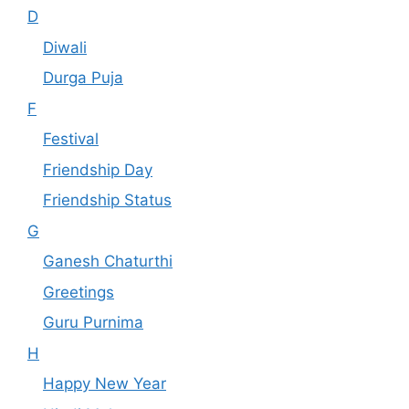
D
Diwali
Durga Puja
F
Festival
Friendship Day
Friendship Status
G
Ganesh Chaturthi
Greetings
Guru Purnima
H
Happy New Year